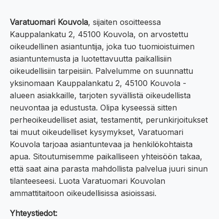
Varatuomari Kouvola
, sijaiten osoitteessa
Kauppalankatu 2, 45100 Kouvola, on arvostettu
oikeudellinen asiantuntija, joka tuo tuomioistuimen
asiantuntemusta ja luotettavuutta paikallisiin
oikeudellisiin tarpeisiin. Palvelumme on suunnattu
yksinomaan Kauppalankatu 2, 45100 Kouvola -
alueen asiakkaille, tarjoten syvällistä oikeudellista
neuvontaa ja edustusta. Olipa kyseessä sitten
perheoikeudelliset asiat, testamentit, perunkirjoitukset
tai muut oikeudelliset kysymykset, Varatuomari
Kouvola tarjoaa asiantuntevaa ja henkilökohtaista
apua. Sitoutumisemme paikalliseen yhteisöön takaa,
että saat aina parasta mahdollista palvelua juuri sinun
tilanteeseesi. Luota Varatuomari Kouvolan
ammattitaitoon oikeudellisissa asioissasi.
Yhteystiedot: