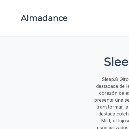
Almadance
Slee
Sleep.8 Gir
destacada de l
corazón de es
presenta una s
transformar la
destaca colch
Mild, el luj
especializado