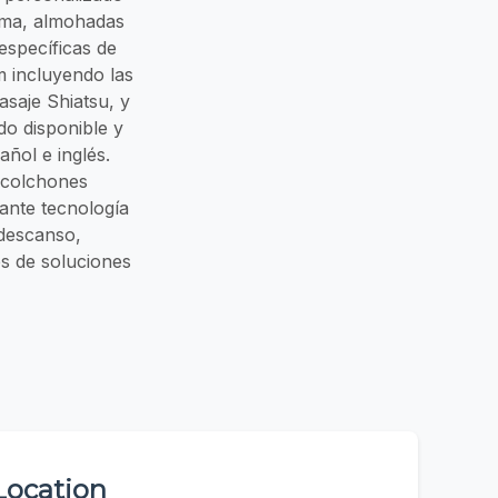
cama, almohadas
specíficas de
 incluyendo las
asaje Shiatsu, y
do disponible y
ñol e inglés.
 colchones
ante tecnología
descanso,
s de soluciones
Location