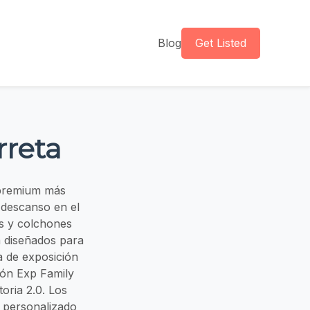
Blog
Get Listed
rreta
 premium más
 descanso en el
as y colchones
 diseñados para
a de exposición
hón Exp Family
oria 2.0. Los
 personalizado