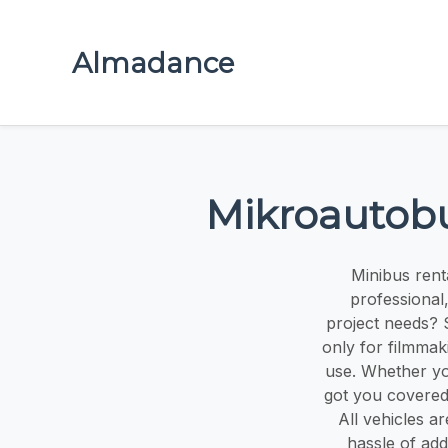
Almadance
Mikroautobu
Minibus rent
professional,
project needs? S
only for filmmak
use. Whether yo
got you covered 
All vehicles ar
hassle of add