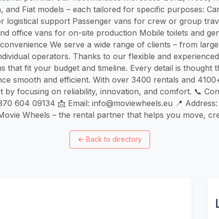
 and Fiat models – each tailored for specific purposes: Ca
r logistical support Passenger vans for crew or group tra
d office vans for on-site production Mobile toilets and gen
 convenience We serve a wide range of clients – from larg
dividual operators. Thanks to our flexible and experience
ns that fit your budget and timeline. Every detail is though
ce smooth and efficient. With over 3400 rentals and 4100
st by focusing on reliability, innovation, and comfort. 📞 Co
370 604 09134 📩 Email:
info@moviewheels.eu
📍 Address: 
Movie Wheels – the rental partner that helps you move, crea
←
Back to directory