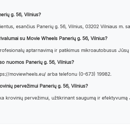
rių g. 56, Vilnius?
entus, esančius Panerių g. 56, Vilnius, 03202 Vilniaus m. sa
valumai su Movie Wheels Panerių g. 56, Vilnius?
ofesionalų aptarnavimą ir patikimus mikroautobusus Jūsų r
uso nuomos Panerių g. 56, Vilnius?
ttps://moviewheels.eu/ arba telefonu (0-673) 19982.
vinių pervežimui Panerių g. 56, Vilnius?
a krovinių pervežimui, užtikrinant saugumą ir efektyvumą J