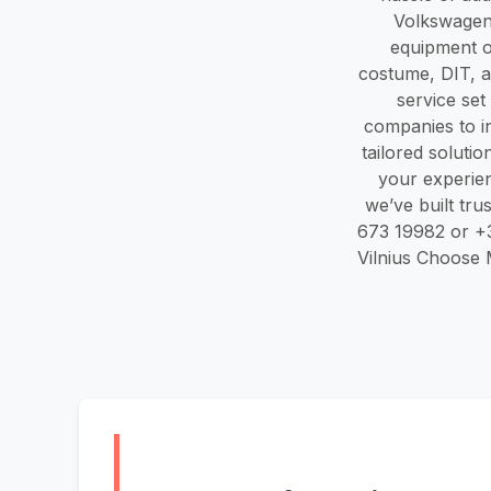
Volkswagen,
equipment o
costume, DIT, an
service set
companies to in
tailored solutio
your experien
we’ve built tru
673 19982 or +
Vilnius Choose 