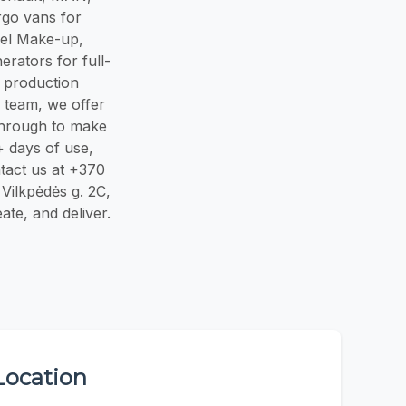
rgo vans for
vel Make-up,
erators for full-
e production
d team, we offer
t through to make
+ days of use,
ntact us at +370
Vilkpėdės g. 2C,
te, and deliver.
Location