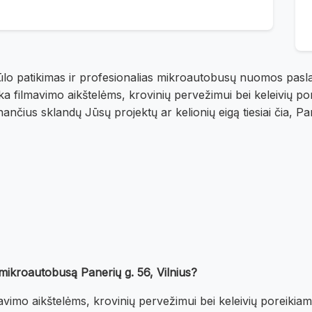
ūlo patikimas ir profesionalias mikroautobusų nuomos pasla
nka filmavimo aikštelėms, krovinių pervežimui bei keleivių 
nčius sklandų Jūsų projektų ar kelionių eigą tiesiai čia, Paner
mikroautobusą Panerių g. 56, Vilnius?
vimo aikštelėms, krovinių pervežimui bei keleivių poreikiams