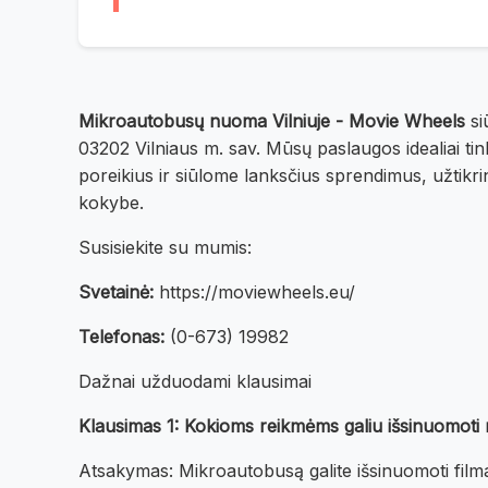
Mikroautobusų nuoma Vilniuje - Movie Wheels
si
03202 Vilniaus m. sav. Mūsų paslaugos idealiai ti
poreikius ir siūlome lanksčius sprendimus, užtikrina
kokybe.
Susisiekite su mumis:
Svetainė:
https://moviewheels.eu/
Telefonas:
(0-673) 19982
Dažnai užduodami klausimai
Klausimas 1: Kokioms reikmėms galiu išsinuomoti 
Atsakymas: Mikroautobusą galite išsinuomoti filma