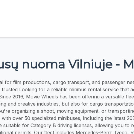
sų nuoma Vilniuje - 
al for film productions, cargo transport, and passenger need
 trusted Looking for a reliable minibus rental service that 
ince 2016, Movie Wheels has been offering a versatile flee
ing and creative industries, but also for cargo transportat
u're organizing a shoot, moving equipment, or transportin
with over 50 specialized minibuses, including the latest 2
e suitable for Category B driving licenses, allowing you to 
itional permits. Our fleet includes Mercedes-Benz, Iveco,