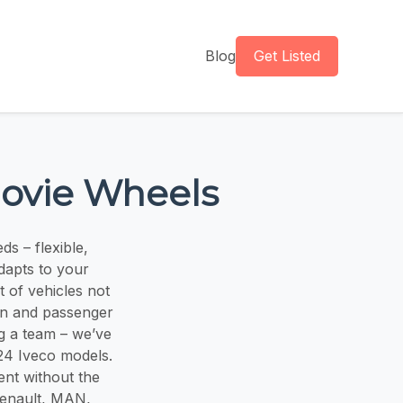
Blog
Get Listed
Movie Wheels
s – flexible,
adapts to your
t of vehicles not
ion and passenger
g a team – we’ve
024 Iveco models.
rent without the
 Renault, MAN,