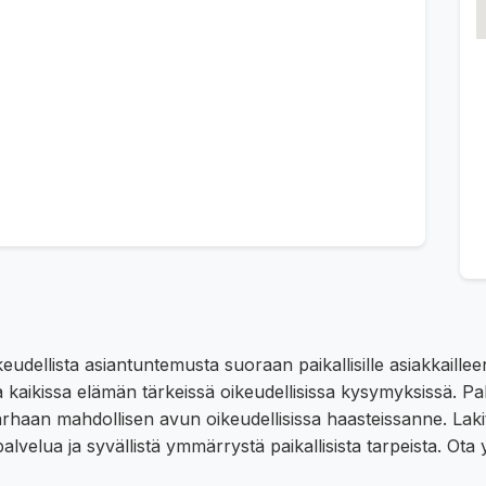
keudellista asiantuntemusta suoraan paikallisille asiakkaill
a kaikissa elämän tärkeissä oikeudellisissa kysymyksissä. Pal
parhaan mahdollisen avun oikeudellisissa haasteissanne. Lak
 palvelua ja syvällistä ymmärrystä paikallisista tarpeista. Ot