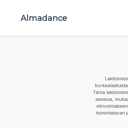
Almadance
Lakitoimist
korkealaatuista
Tämä lakitoimisto
asioissa, mukaa
elinvoimaiseen
toimintatavan j