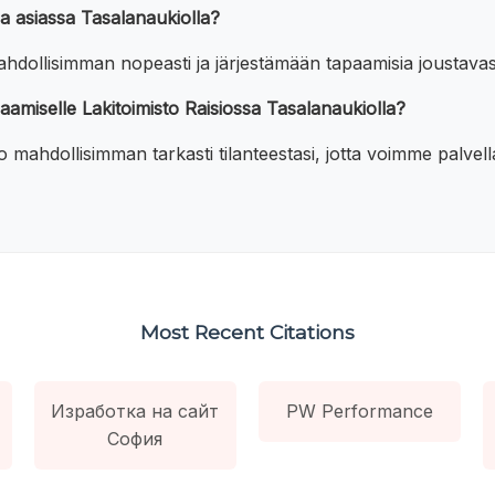
a asiassa Tasalanaukiolla?
dollisimman nopeasti ja järjestämään tapaamisia joustavast
paamiselle Lakitoimisto Raisiossa Tasalanaukiolla?
rro mahdollisimman tarkasti tilanteestasi, jotta voimme palvel
Most Recent Citations
Изработка на сайт
PW Performance
София