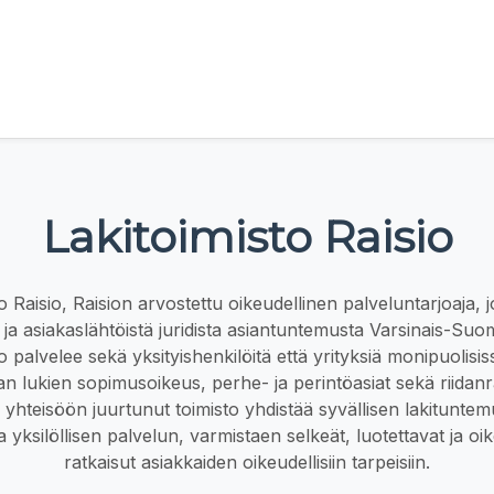
Lakitoimisto Raisio
o Raisio, Raision arvostettu oikeudellinen palveluntarjoaja, 
 ja asiakaslähtöistä juridista asiantuntemusta Varsinais-S
 palvelee sekä yksityishenkilöitä että yrityksiä monipuolisis
n lukien sopimusoikeus, perhe- ja perintöasiat sekä riidanr
 yhteisöön juurtunut toimisto yhdistää syvällisen lakituntem
a yksilöllisen palvelun, varmistaen selkeät, luotettavat ja 
ratkaisut asiakkaiden oikeudellisiin tarpeisiin.