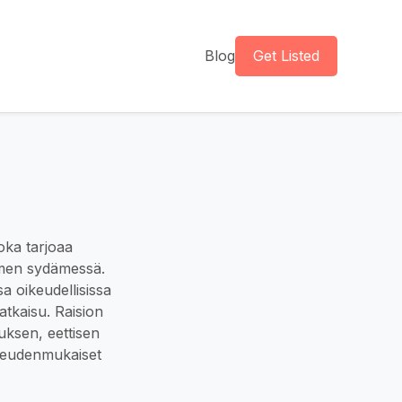
Blog
Get Listed
joka tarjoaa
uomen sydämessä.
sa oikeudellisissa
atkaisu. Raision
uksen, eettisen
oikeudenmukaiset