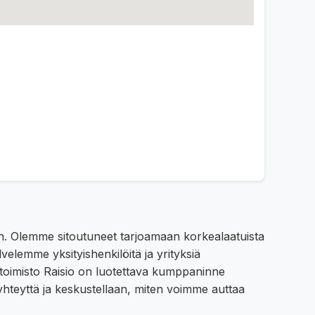
een. Olemme sitoutuneet tarjoamaan korkealaatuista
velemme yksityishenkilöitä ja yrityksiä
itoimisto Raisio on luotettava kumppaninne
a yhteyttä ja keskustellaan, miten voimme auttaa