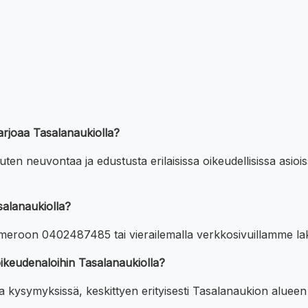
 tarjoaa Tasalanaukiolla?
uten neuvontaa ja edustusta erilaisissa oikeudellisissa asio
salanaukiolla?
umeroon 0402487485 tai vierailemalla verkkosivuillamme lak
 oikeudenaloihin Tasalanaukiolla?
sa kysymyksissä, keskittyen erityisesti Tasalanaukion alueen pa