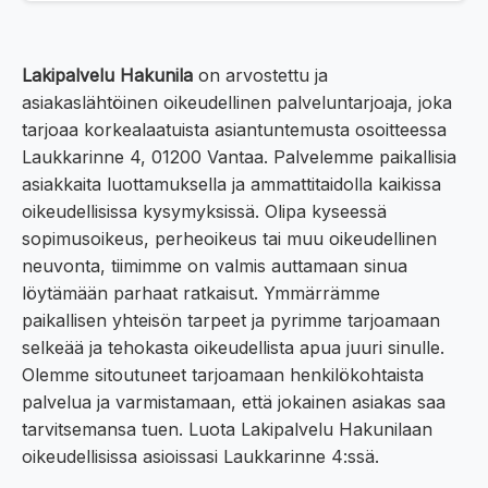
Lakipalvelu Hakunila
on arvostettu ja
asiakaslähtöinen oikeudellinen palveluntarjoaja, joka
tarjoaa korkealaatuista asiantuntemusta osoitteessa
Laukkarinne 4, 01200 Vantaa. Palvelemme paikallisia
asiakkaita luottamuksella ja ammattitaidolla kaikissa
oikeudellisissa kysymyksissä. Olipa kyseessä
sopimusoikeus, perheoikeus tai muu oikeudellinen
neuvonta, tiimimme on valmis auttamaan sinua
löytämään parhaat ratkaisut. Ymmärrämme
paikallisen yhteisön tarpeet ja pyrimme tarjoamaan
selkeää ja tehokasta oikeudellista apua juuri sinulle.
Olemme sitoutuneet tarjoamaan henkilökohtaista
palvelua ja varmistamaan, että jokainen asiakas saa
tarvitsemansa tuen. Luota Lakipalvelu Hakunilaan
oikeudellisissa asioissasi Laukkarinne 4:ssä.