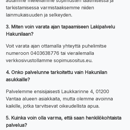
autamme mielellämme sopimusten laatimisessa ja
tarkistamisessa varmistaaksemme niiden
lainmukaisuuden ja selkeyden.
3. Miten voin varata ajan tapaamiseen Lakipalvelu
Hakunilaan?
Voit varata ajan ottamalla yhteyttä puhelimitse
numeroon 0403638776 tai vierailemalla
verkkosivustollamme sopimusositus.eu.
4. Onko palvelunne tarkoitettu vain Hakunilan
asukkaille?
Palvelemme ensisijaisesti Laukkarinne 4, 01200
Vantaa alueen asiakkaita, mutta olemme avoinna
kaikille, jotka tarvitsevat oikeudellista apua.
5. Kuinka voin olla varma, että saan henkilökohtaista
palvelua?