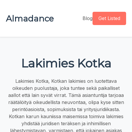
Almadance
Blog
Get Listed
Lakimies Kotka
Lakimies Kotka, Kotkan lakimies on luotettava
oikeuden puolustaja, joka tuntee sekä paikalliset
aallot että lain syvät virrat. Tämä asiantuntija tarjoaa
räätälöityä oikeudellista neuvontaa, olipa kyse sitten
perintöasioista, sopimuksista tai yritysjuridiikasta.
Kotkan karun kauniissa maisemissa toimiva lakimies
yhdistää juridisen teräksen ja inhimillisen
lähestymistavan, varmistaen, että jokainen asiakas