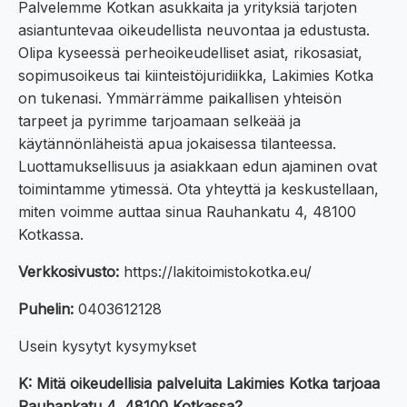
Palvelemme Kotkan asukkaita ja yrityksiä tarjoten
asiantuntevaa oikeudellista neuvontaa ja edustusta.
Olipa kyseessä perheoikeudelliset asiat, rikosasiat,
sopimusoikeus tai kiinteistöjuridiikka, Lakimies Kotka
on tukenasi. Ymmärrämme paikallisen yhteisön
tarpeet ja pyrimme tarjoamaan selkeää ja
käytännönläheistä apua jokaisessa tilanteessa.
Luottamuksellisuus ja asiakkaan edun ajaminen ovat
toimintamme ytimessä. Ota yhteyttä ja keskustellaan,
miten voimme auttaa sinua Rauhankatu 4, 48100
Kotkassa.
Verkkosivusto:
https://lakitoimistokotka.eu/
Puhelin:
0403612128
Usein kysytyt kysymykset
K: Mitä oikeudellisia palveluita Lakimies Kotka tarjoaa
Rauhankatu 4, 48100 Kotkassa?