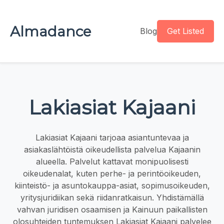
Almadance
Blog
Get Listed
Lakiasiat Kajaani
Lakiasiat Kajaani tarjoaa asiantuntevaa ja
asiakaslähtöistä oikeudellista palvelua Kajaanin
alueella. Palvelut kattavat monipuolisesti
oikeudenalat, kuten perhe- ja perintöoikeuden,
kiinteistö- ja asuntokauppa-asiat, sopimusoikeuden,
yritysjuridiikan sekä riidanratkaisun. Yhdistämällä
vahvan juridisen osaamisen ja Kainuun paikallisten
olosuhteiden tuntemuksen Lakiasiat Kajaani palvelee