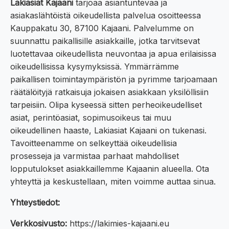
Lakiasiat Kajaani
tarjoaa asiantuntevaa ja
asiakaslähtöistä oikeudellista palvelua osoitteessa
Kauppakatu 30, 87100 Kajaani. Palvelumme on
suunnattu paikallisille asiakkaille, jotka tarvitsevat
luotettavaa oikeudellista neuvontaa ja apua erilaisissa
oikeudellisissa kysymyksissä. Ymmärrämme
paikallisen toimintaympäristön ja pyrimme tarjoamaan
räätälöityjä ratkaisuja jokaisen asiakkaan yksilöllisiin
tarpeisiin. Olipa kyseessä sitten perheoikeudelliset
asiat, perintöasiat, sopimusoikeus tai muu
oikeudellinen haaste, Lakiasiat Kajaani on tukenasi.
Tavoitteenamme on selkeyttää oikeudellisia
prosesseja ja varmistaa parhaat mahdolliset
lopputulokset asiakkaillemme Kajaanin alueella. Ota
yhteyttä ja keskustellaan, miten voimme auttaa sinua.
Yhteystiedot:
Verkkosivusto:
https://lakimies-kajaani.eu