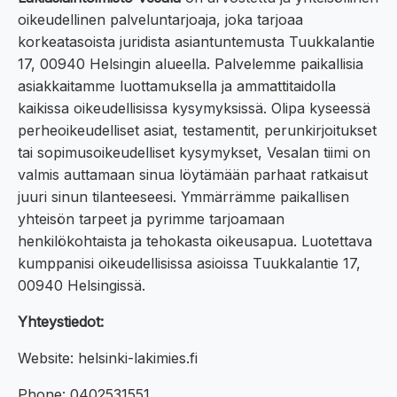
oikeudellinen palveluntarjoaja, joka tarjoaa
korkeatasoista juridista asiantuntemusta Tuukkalantie
17, 00940 Helsingin alueella. Palvelemme paikallisia
asiakkaitamme luottamuksella ja ammattitaidolla
kaikissa oikeudellisissa kysymyksissä. Olipa kyseessä
perheoikeudelliset asiat, testamentit, perunkirjoitukset
tai sopimusoikeudelliset kysymykset, Vesalan tiimi on
valmis auttamaan sinua löytämään parhaat ratkaisut
juuri sinun tilanteeseesi. Ymmärrämme paikallisen
yhteisön tarpeet ja pyrimme tarjoamaan
henkilökohtaista ja tehokasta oikeusapua. Luotettava
kumppanisi oikeudellisissa asioissa Tuukkalantie 17,
00940 Helsingissä.
Yhteystiedot:
Website: helsinki-lakimies.fi
Phone: 0402531551