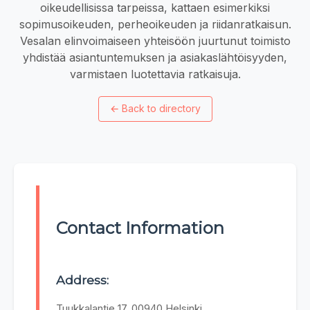
oikeudellisissa tarpeissa, kattaen esimerkiksi
sopimusoikeuden, perheoikeuden ja riidanratkaisun.
Vesalan elinvoimaiseen yhteisöön juurtunut toimisto
yhdistää asiantuntemuksen ja asiakaslähtöisyyden,
varmistaen luotettavia ratkaisuja.
←
Back to directory
Contact Information
Address:
Tuukkalantie 17, 00940 Helsinki