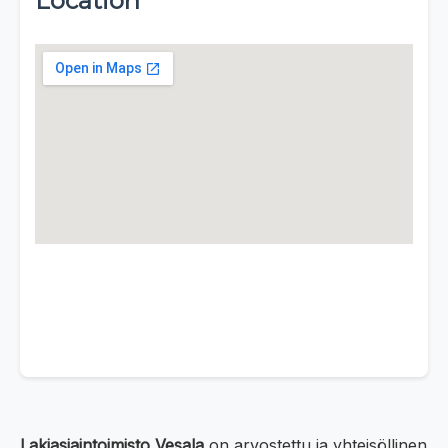
Location
Lakiasiaintoimisto Vesala
on arvostettu ja yhteisöllinen