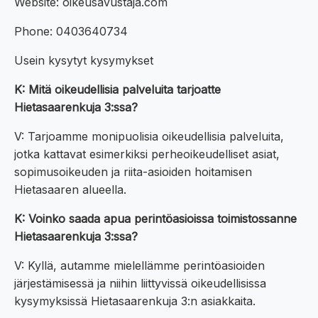
Website: oikeusavustaja.com
Phone: 0403640734
Usein kysytyt kysymykset
K: Mitä oikeudellisia palveluita tarjoatte
Hietasaarenkuja 3:ssa?
V: Tarjoamme monipuolisia oikeudellisia palveluita,
jotka kattavat esimerkiksi perheoikeudelliset asiat,
sopimusoikeuden ja riita-asioiden hoitamisen
Hietasaaren alueella.
K: Voinko saada apua perintöasioissa toimistossanne
Hietasaarenkuja 3:ssa?
V: Kyllä, autamme mielellämme perintöasioiden
järjestämisessä ja niihin liittyvissä oikeudellisissa
kysymyksissä Hietasaarenkuja 3:n asiakkaita.