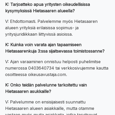
K: Tarjoatteko apua yritysten oikeudellisissa
kysymyksissä Hietasaaren alueella?
V: Ehdottomasti. Palvelemme myös Hietasaaren
alueen yrityksiä erilaisissa sopimus- ja
yritysjuridiikkaan liittyvissä asioissa.
K: Kuinka voin varata ajan tapaamiseen
Hietasaarenkuja 3:ssa sijaitsevassa toimistossanne?
V: Ajan varaaminen onnistuu helposti puhelimitse
numerossa 0403640734 tai verkkosivujemme kautta
osoitteessa oikeusavustaja.com.
K: Onko teidän palvelunne tarkoitettu vain
Hietasaaren asukkaille?
V: Palvelumme on ensisijaisesti suunnattu
Hietasaaren alueen asiakkaille, mutta otamme
vastaan myös muita asiakkaita, jotka tarvitsevat