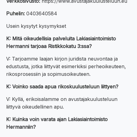
Verkkosivusto:
https://www.avustajakuulusteluun.eu
Puhelin:
0403640584
Usein kysytyt kysymykset
K: Mitä oikeudellisia palveluita Lakiasiaintoimisto
Hermanni tarjoaa Ristikkokatu 3:ssa?
V: Tarjoamme laajan kirjon juridista neuvontaa ja
edustusta, jotka liittyvät esimerkiksi perheoikeuteen,
rikosprosessiin ja sopimusoikeuteen.
K: Voinko saada apua rikoskuulusteluun liittyen?
V: Kyllä, erikoisalamme on avustajakuulusteluun
liittyvä oikeudellinen apu.
K: Kuinka voin varata ajan Lakiasiaintoimisto
Hermanniin?