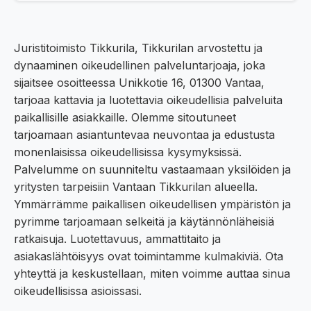
Juristitoimisto Tikkurila, Tikkurilan arvostettu ja
dynaaminen oikeudellinen palveluntarjoaja, joka
sijaitsee osoitteessa Unikkotie 16, 01300 Vantaa,
tarjoaa kattavia ja luotettavia oikeudellisia palveluita
paikallisille asiakkaille. Olemme sitoutuneet
tarjoamaan asiantuntevaa neuvontaa ja edustusta
monenlaisissa oikeudellisissa kysymyksissä.
Palvelumme on suunniteltu vastaamaan yksilöiden ja
yritysten tarpeisiin Vantaan Tikkurilan alueella.
Ymmärrämme paikallisen oikeudellisen ympäristön ja
pyrimme tarjoamaan selkeitä ja käytännönläheisiä
ratkaisuja. Luotettavuus, ammattitaito ja
asiakaslähtöisyys ovat toimintamme kulmakiviä. Ota
yhteyttä ja keskustellaan, miten voimme auttaa sinua
oikeudellisissa asioissasi.