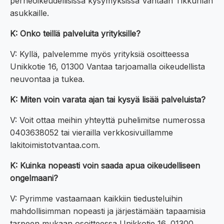
perheoikeudellisissa kysymyksissä Vantaan Tikkurilan
asukkaille.
K: Onko teillä palveluita yrityksille?
V: Kyllä, palvelemme myös yrityksiä osoitteessa
Unikkotie 16, 01300 Vantaa tarjoamalla oikeudellista
neuvontaa ja tukea.
K: Miten voin varata ajan tai kysyä lisää palveluista?
V: Voit ottaa meihin yhteyttä puhelimitse numerossa
0403638052 tai vierailla verkkosivuillamme
lakitoimistotvantaa.com.
K: Kuinka nopeasti voin saada apua oikeudelliseen
ongelmaani?
V: Pyrimme vastaamaan kaikkiin tiedusteluihin
mahdollisimman nopeasti ja järjestämään tapaamisia
tarpeen mukaan osoitteessa Unikkotie 16, 01300