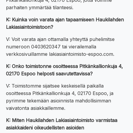
Pitkänkallionkuja 4, 02170 Espoo, jotta voimme
parhaiten ymmärtää tilanteesi.
K: Kuinka voin varata ajan tapaamiseen Haukilahden
Lakiasiaintoimistoon?
V: Voit varata ajan ottamalla yhteyttä puhelimitse
numeroon 0403620347 tai vierailemalla
verkkosivuillamme lakiasiaintoimisto-espoo.com.
K: Onko toimistonne osoitteessa Pitkänkallionkuja 4,
02170 Espoo helposti saavutettavissa?
V: Toimistomme sijaitsee keskeisellä paikalla
osoitteessa Pitkänkallionkuja 4, 02170 Espoo, ja
pyrimme tekemään asioinnista mahdollisimman
vaivatonta asiakkaillemme.
K: Miten Haukilahden Lakiasiaintoimisto varmistaa
asiakkaideni oikeudellisten asioiden