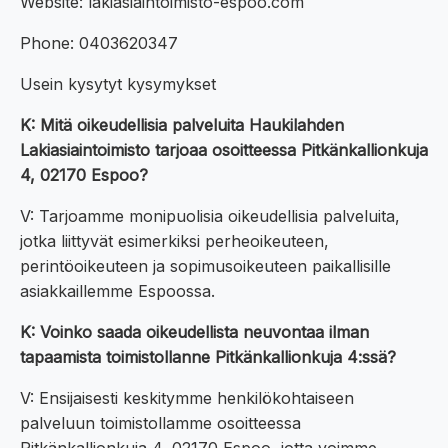
Website: lakiasiaintoimisto-espoo.com
Phone: 0403620347
Usein kysytyt kysymykset
K: Mitä oikeudellisia palveluita Haukilahden
Lakiasiaintoimisto tarjoaa osoitteessa Pitkänkallionkuja
4, 02170 Espoo?
V: Tarjoamme monipuolisia oikeudellisia palveluita,
jotka liittyvät esimerkiksi perheoikeuteen,
perintöoikeuteen ja sopimusoikeuteen paikallisille
asiakkaillemme Espoossa.
K: Voinko saada oikeudellista neuvontaa ilman
tapaamista toimistollanne Pitkänkallionkuja 4:ssä?
V: Ensijaisesti keskitymme henkilökohtaiseen
palveluun toimistollamme osoitteessa