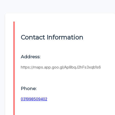
Contact Information
Address:
https://maps.app.goo.gl/Ap8bqJ2hFs3xqb1s6
Phone:
031998509402